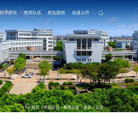
科学研究
师资队伍
校友园地
信息公开
首页
>
师资队伍
>
教师名录
>
讲师
>
正文