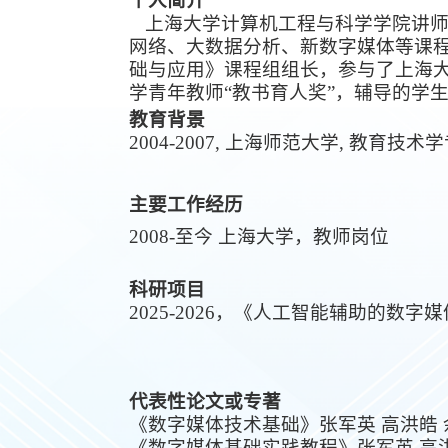
个人简介
上海大学计算机工程与科学学院讲
网络、大数据分析、新数字媒体等课
础与应用》课程组组长，参与了上海
学青年教师“教书育人奖”，辅导的学
教育背景
20
04
-20
07, 上海师范大学, 教育技术学
主要工作经历
2
0
08
-至今
上海大学，教师岗位
科研项目
2
0
25
-20
26，《人工智能辅助的数字
代表性论文或专著
《数字媒体技术基础》张军英
高洪皓 
《数字媒体基础实践教程》
张军英
高