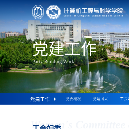
党建工作
Party Building Work
党建工作
党委概况
党建风采
工会
Women's Committee 
工会妇委