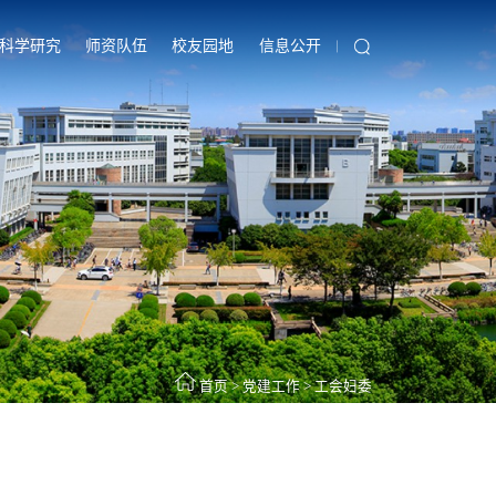
科学研究
师资队伍
校友园地
信息公开
首页
>
党建工作
>
工会妇委