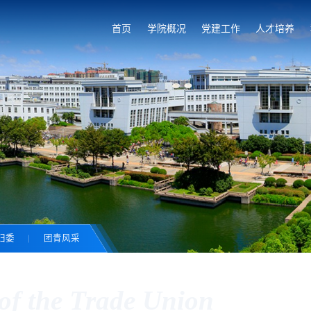
首页
学院概况
党建工作
人才培养
妇委
团青风采
of the Trade Union