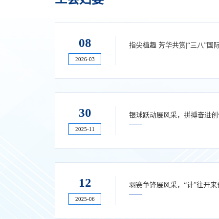
08
指尖植趣 芳华共赏|“三八”
2026-03
30
银球跃动展风采，拼搏奋进创
2025-11
12
羽赛争锋展风采，“计”往开
2025-06