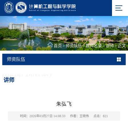
首页
>
师资队伍
>
教师名录
>
讲师
>
正文
师资队伍
Teacher Directory
讲师
朱弘飞
时间：2026年03月27日 14:08:33
作者：王晓伟
点击：
821