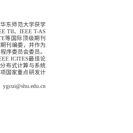
于华东师范大学获学
I、IEEE T-AS
 DATE等国际顶级期刊
多个SCI期刊编委，并作为
及技术程序委员会委员。
E ICITES最佳论
及分布式计算与系统
多项国家重点研发计
i@shu.edu.cn