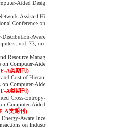
omputer-Aided Desig
Network-Assisted Hi
ional Conference on
-Distribution-Aware
puters, vol. 73, no.
 and Resource Manag
ns on Computer-Aide
CF-A类期刊)
and Cost of Hierarc
ns on Computer-Aide
CF-A类期刊)
ted Cross-Entropy-
 on Computer-Aided
CF-A类期刊)
 Energy-Aware Ince
nsactions on Industr