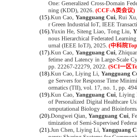
One: Generalized Cross-Domain Feder
ning (KDD), 2026.
(CCF-A类会议)
(15).
Kun Cao,
Yangguang Cui
, Rui Xu
r Green Industrial IoT, IEEE Transact
(16).
Yuxin He, Siteng Liao, Tong Liu,
Y
nous Hierarchical Federated Learnin
urnal (IEEE IoTJ), 2025.
(中科院To
(17).
Kun Cao,
Yangguang Cui
, Zhiqua
fetime and Latency in Large-Scale Cyb
pp. 22267-22279, 2022.
(SCI一区T
(18).
Kun Cao, Liying Li,
Yangguang C
ge Servers for Response Time Minimi
ormatics (TII), vol. 17, no. 1, pp. 49
(19).
Kun Cao,
Yangguang Cui
, Liying
of Personalized Digital Healthcare 
omputational Biology and Bioinform
(20).
Dongwei Qian,
Yangguang Cui
, F
timization of Semi-Supervised Federa
(21).
Jun Chen, Liying Li,
Yangguang C
nergy Sharing Systems for Community