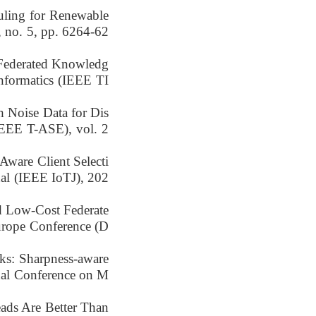
ling for Renewable
, no. 5, pp. 6264-62
 Federated Knowledg
Informatics (IEEE TI
 Noise Data for Dis
IEEE T-ASE), vol. 2
Aware Client Selecti
al (IEEE IoTJ), 202
 Low-Cost Federate
urope Conference (D
s: Sharpness-aware
onal Conference on M
ads Are Better Than