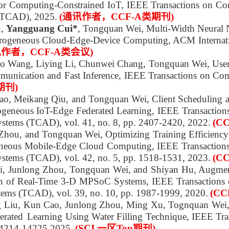
or Computing-Constrained IoT, IEEE Transactions on C
 (TCAD), 2025.
(通讯作者，CCF-A类期刊)
u,
Yangguang Cui*
, Tongquan Wei, Multi-Width Neural 
eterogeneous Cloud-Edge-Device Computing, ACM Internat
讯作者，CCF-A类会议)
o Wang, Liying Li, Chunwei Chang, Tongquan Wei, User
munication and Fast Inference, IEEE Transactions on Com
期刊)
ao, Meikang Qiu, and Tongquan Wei, Client Scheduling
erogeneous IoT-Edge Federated Learning, IEEE Transactio
Systems (TCAD), vol. 41, no. 8, pp. 2407-2420, 2022.
(C
Zhou, and Tongquan Wei, Optimizing Training Efficiency 
geneous Mobile-Edge Cloud Computing, IEEE Transactio
Systems (TCAD), vol. 42, no. 5, pp. 1518-1531, 2023.
(C
Li, Junlong Zhou, Tongquan Wei, and Shiyan Hu, Augmen
ion of Real-Time 3-D MPSoC Systems, IEEE Transactions
stems (TCAD), vol. 39, no. 10, pp. 1987-1999, 2020.
(C
g Liu, Kun Cao, Junlong Zhou, Ming Xu, Tognquan Wei,
erated
Learning Using Water Filling Technique, IEEE Tra
 14214-14225,2025.
(SCI 一区Top期刊)