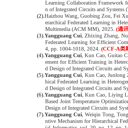
Learning Collaboration Framework f
n of Integrated Circuits and Systems
(2).
Haizhou Wang, Guobing Zou, Fei X
erarchical Federated Learning in H
Multimedia (ACM MM), 2025.
(通
(3).
Yangguang Cui
, Zhixing Zhang, Nu
Federated Learning for Efficient Com
4, pp. 1004-1018, 2024.
(CCF-A类
(4).
Yangguang Cui
, Kun Cao, Guitao C
ement for Efficient Training in Het
d Design of Integrated Circuits and 
(5).
Yangguang Cui
, Kun Cao, Junlong 
hical Federated Learning in Hetero
d Design of Integrated Circuits and 
(6).
Yangguang Cui
, Kun Cao, Liying 
Based Joint Temperature Optimizat
Design of Integrated Circuits and Sy
(7).
Yangguang Cui
, Weiqin Tong, Ton
ntive Mechanism for Hierarchical Fed
ial
Informatics, vol. 20, no. 12, pp.