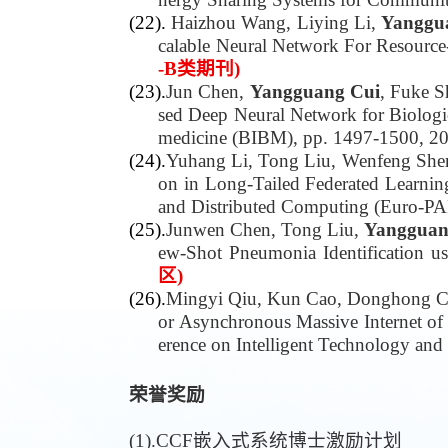
(22).
Haizhou Wang, Liying Li,
Yanggu
calable Neural Network For Resource-
-B类期刊)
(23).
Jun Chen,
Yangguang Cui
, Fuke S
sed Deep Neural Network for Biologic
medicine (BIBM), pp. 1497-1500, 2
(24).
Yuhang Li, Tong Liu, Wenfeng She
on in Long-Tailed Federated Learning
and Distributed Computing (Euro-PA
(25).
Junwen Chen, Tong Liu,
Yangguan
ew-Shot Pneumonia Identification us
区)
(26).
Mingyi Qiu, Kun Cao, Donghong C
or Asynchronous Massive Internet o
erence on Intelligent Technology an
荣誉奖励
(1).
CCF嵌入式系统博士激励计划