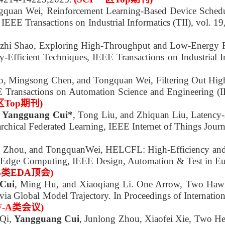
gquan Wei, Reinforcement Learning-Based Device Schedu
EEE Transactions on Industrial Informatics (TII), vol. 19
ngzhi Shao, Exploring High-Throughput and Low-Energy
-Efficient Techniques, IEEE Transactions on Industrial 
ao, Mingsong Chen, and Tongquan Wei, Filtering Out High
E Transactions on Automation Science and Engineering (
区Top期刊)
,
Yangguang Cui*
, Tong Liu, and Zhiquan Liu, Latency-
chical Federated Learning, IEEE Internet of Things Journ
g Zhou, and TongquanWei, HELCFL: High-Efficiency and
-Edge Computing, IEEE Design, Automation & Test in E
-B类EDA顶会)
Cui
, Ming Hu, and Xiaoqiang Li. One Arrow, Two Hawk
via Global Model Trajectory. In Proceedings of Internati
F-A类会议)
 Qi,
Yangguang Cui
, Junlong Zhou, Xiaofei Xie, Two He