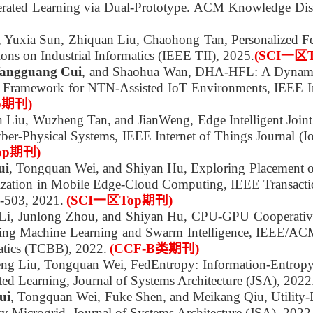
ated Learning via Dual-Prototype.
ACM Knowledge Disc
, Yuxia Sun, Zhiquan Liu, Chaohong Tan, Personalized Fe
ions on Industrial Informatics (IEEE TII), 2025.
(SCI一区
angguang Cui
, and Shaohua Wan, DHA-HFL: A Dynami
g Framework for NTN-Assisted IoT Environments, IEEE In
p期刊)
n Liu, Wuzheng Tan, and JianWeng, Edge Intelligent Joint
er-Physical Systems, IEEE Internet of Things Journal (IoT
op期刊)
ui
, Tongquan Wei, and Shiyan Hu, Exploring Placement 
zation in Mobile Edge-Cloud Computing, IEEE Transaction
4-503, 2021.
(SCI一区Top期刊)
 Li, Junlong Zhou, and Shiyan Hu, CPU-GPU Cooperativ
Using Machine Learning and Swarm Intelligence, IEEE/AC
atics (TCBB), 2022.
(CCF-B类期刊)
eng Liu, Tongquan Wei, FedEntropy: Information-Entrop
ted Learning, Journal of Systems Architecture (JSA), 202
ui
, Tongquan Wei, Fuke Shen, and Meikang Qiu, Utility
 Microgrid, Journal of Systems Architecture (JSA), 2022