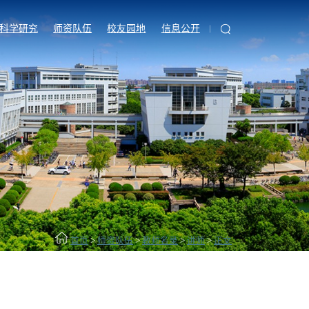
科学研究
师资队伍
校友园地
信息公开
首页
>
师资队伍
>
教师名录
>
讲师
>
正文