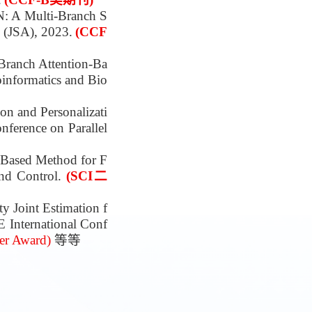
: A Multi-Branch S
 (JSA), 2023.
(CCF
Branch Attention-Ba
oinformatics and Bio
on and Personalizati
nference on Parallel
 Based Method for F
nd Control.
(SCI二
y Joint Estimation f
 International Conf
er Award)
等等