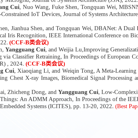
ang Cui
, Nuo Wang, Fuke Shen, Tongquan Wei, MBSNN
Constrained IoT Devices, Journal of Systems Architecture
hen, Jianhua Shen, and Tongquan Wei, DBANet: A Dual 
al Iris Recognition, IEEE International Conference on Bi
022.
(CCF-B类会议)
n,
Yangguang Cui
, and Weijia Lu,Improving Generalizati
 via Classifier Retraining, In Proceedings of European Co
R) , 2024.
(CCF-B类会议)
g Cui
, Xiaoqiang Li, and Weiqin Tong, A Meta-Learning
ing Chest X-ray Images, Biomedical Signal Processing a
ai, Zhicheng Dong, and
Yangguang Cui
, Low-Complexit
f Things: An ADMM Approach, In Proceedings of the IEEE
d Embedded Systems (ICITES), pp. 13-20, 2022.
(Best Pap