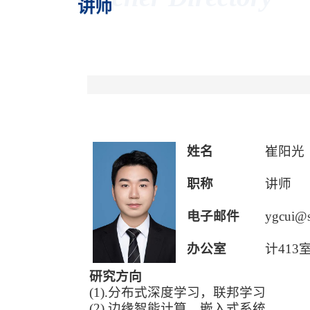
讲师
姓名
崔阳光
职称
讲师
电子邮件
ygcui@s
办公室
计413
研究方向
(1).
分布式深度学习，联邦学习
(2).
边缘智能计算、嵌入式系统