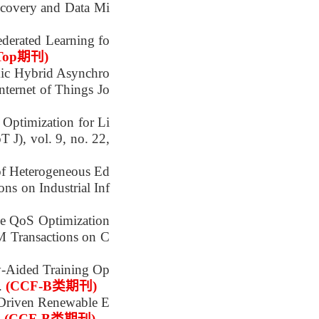
overy and Data Mi
derated Learning fo
Top期刊)
c Hybrid Asynchro
ternet of Things Jo
 Optimization for Li
 J), vol. 9, no. 22,
of Heterogeneous Ed
s on Industrial Inf
e QoS Optimization
M Transactions on C
y-Aided Training Op
2.
(CCF-B类期刊)
-Driven Renewable E
.
(CCF-B类期刊)