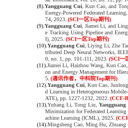
(8).
Yangguang Cui
, Kun Cao, and Ton
Energy-Powered Federated Learning, I
74, 2023.
(SCI一区Top期刊)
(9).
Yangguang Cui
, Jiamei Li, and Li
e Tracking Using Pipeline and Energy
I), 2025.
(SCI一区Top期刊)
(10).
Yangguang Cui
, Liying Li, Zhe T
tributed Deep Neural Networks, IEE
0, no. 1, pp. 101-111, 2023.
(SCI一
(11).
Jiamei Li, Haizhou Wang, Kun Cao
on and Energy Management for Hierar
5.
(通讯作者，中科院Top期刊)
(12).
Yangguang Cui
, Kun Cao, Junlon
d Learning in Heterogeneous Mobile
ATE), pp. 1227-1232, 2022.
(CCF
(13).
Yuhang Li, Tong Liu,
Yangguang 
Minimization for Federated Learning 
achine Learning (ICML), 2025.
(CC
(14).
Mingsheng Cao, Ming Hu, Zhuang