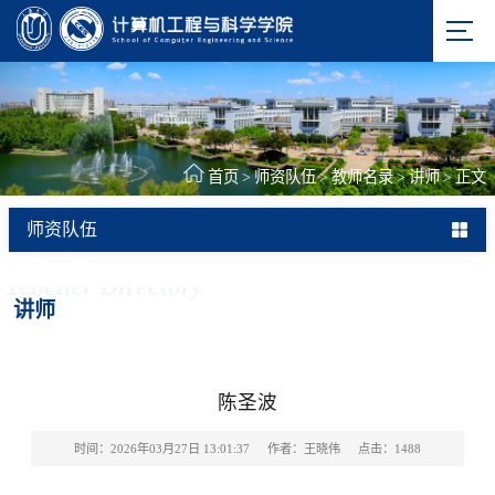
首页
>
师资队伍
>
教师名录
>
讲师
>
正文
师资队伍
Teacher Directory
讲师
陈圣波
时间：2026年03月27日 13:01:37
作者：王晓伟
点击：
1488