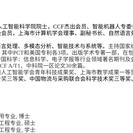
人工智能科学院院士，CCF杰出会员、智能机器人专
级会员，上海市计算机学会理事、
副秘书长
、自然语言
。
语言处理、多模态分析
、智能技术与系统等。
主持国家
，
其中PCT和
美国专利各
3
项。出版学术专著一部，在包括I
中
国科学：信息科学、电子学报等行业领域著名期刊及
s.、CCF A/T1、中科院一区论文30余篇
。
国人工智能学会青年科技成果奖、上海市教学成果一等
步奖三等
奖、
中国物流与采购联合会科学技术奖三等奖
用专业, 博士
工程专业, 硕士
工工程专业, 学士