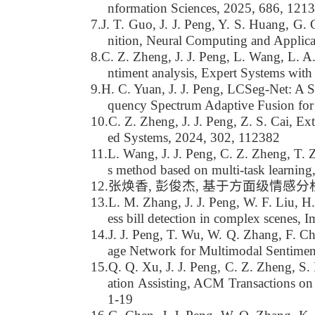
nformation Sciences, 2025, 686, 121
7.
J. T. Guo, J. J. Peng, Y. S. Huang, G. C
nition, Neural Computing and Applica
8.
C. Z. Zheng, J. J. Peng, L. Wang, L. A
ntiment analysis, Expert Systems wit
9.
H. C. Yuan, J. J. Peng, LCSeg-Net: A 
quency Spectrum Adaptive Fusion for
10.
C. Z. Zheng, J. J. Peng, Z. S. Cai, E
ed Systems, 20
2
4, 302, 112382
11.
L. Wang, J. J. Peng, C. Z. Zheng, T. 
s method based on multi-task learnin
12.
张焕香, 彭俊杰, 基于方面级情感分析的深度
13.
L. M. Zhang, J. J. Peng, W. F. Liu, H
ess bill detection in complex scenes
14.
J. J. Peng, T. Wu, W. Q. Zhang, F. Ch
age Network for Multimodal Sentiment
15.
Q. Q. Xu, J. J. Peng, C. Z. Zheng, S. 
ation Assisting, ACM Transactions o
1-19