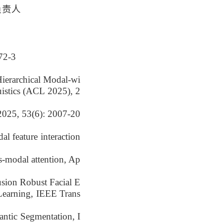
负责人
2-3
Hierarchical Modal-wi
istics (ACL 2025), 2
(6): 2007-20
l feature interaction
ss-modal attention, Ap
usion Robust Facial E
Learning, IEEE Trans
antic Segmentation, I