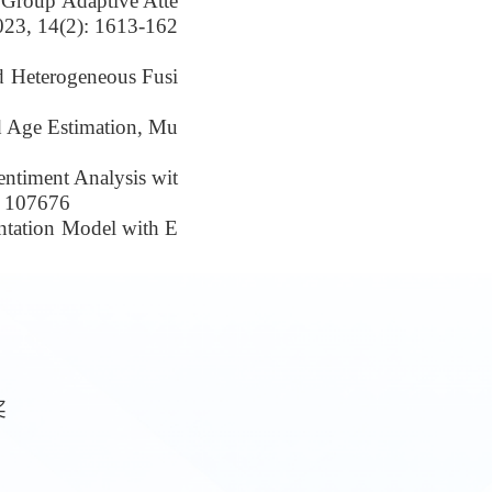
 Group Adaptive Atte
023, 14(2): 1613-162
d Heterogeneous Fusi
ed Age Estimation, Mu
entiment Analysis wit
, 107676
entation Model with E
奖