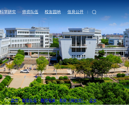
科学研究
师资队伍
校友园地
信息公开
首页
>
师资队伍
>
教师名录
>
教授（研究员）
>
正文