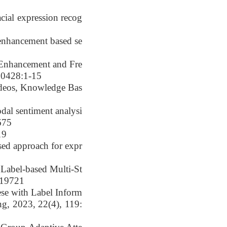
acial expression recog
 enhancement based se
 Enhancement and Fre
10428:1-15
Videos, Knowledge Bas
dal sentiment analysi
675
9
sed approach for expr
 Label-based Multi-St
119721
ese with Label Inform
g, 2023, 22(4), 119: