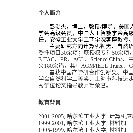
个人简介
彭俊杰
，博士，
教授/博导，美国
学会高级会员，中国人工智能学会高
任
，
安徽工业大学工商学院客座教授
主要研究方向计算机视觉、自然
委托项目30余项；获授权专利
50余
项
E TAC、PR
、ACL、
Science China、
文1
8
0余篇，其中ACM
/IEEE Tran
曾获中国产学研合作创新奖、中
学会自然科学二等奖
、
上海市科技进
秀学位论文指导教师等荣誉。
教育背景
20
01
-20
05, 哈尔滨工业大学, 计算机应
1999
-20
0
1
, 哈尔滨工业大学, 材料加工
1995
-
1999, 哈尔滨工业大学, 材料加