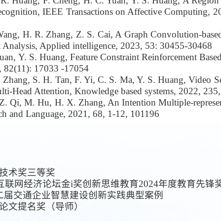
. R. Huang, F. Cheng, H. C. Yuan, Y. S. Huang, A Region
ecognition, IEEE Transactions on Affective Computing, 2
ang, H
. R.
Zhang, Z
. S.
Cai, A Graph Convolution-base
Analysis, Applied intelligence, 2023, 53: 30455-30468
Yuan, Y. S. Huang, Feature Constraint Reinforcement Bas
3, 82(11): 17033 -17054
 Zhang, S. H. Tan, F. Yi, C. S. Ma, Y. S. Huang, Video S
ti-Head Attention, Knowledge based systems, 2022, 235
 Z. Qi, M. Hu, H. X. Zhang, An Intention Multiple-repres
ch and Language, 2021, 68, 1-12, 101196
学技术奖三等奖
中国互联网经济论坛金i奖创新思维教育2024年度教育先锋
会第二届交通企业智慧建设创新实践典型案例
学位论文提名奖（导师）