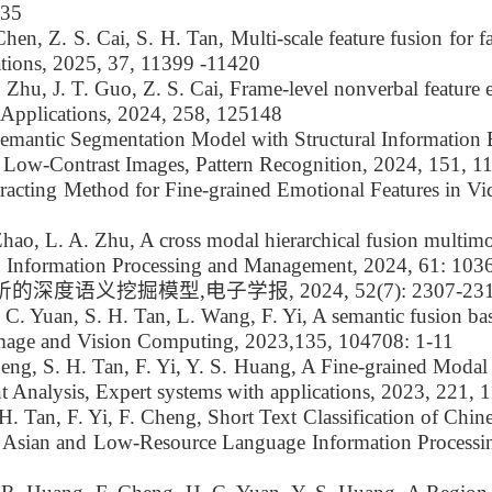
335
hen, Z. S. Cai, S. H. Tan, Multi-scale feature fusion for f
tions, 2025, 37, 11399 -11420
. Zhu, J. T. Guo, Z. S. Cai, Frame-level nonverbal feature
h Applications, 2024, 258, 125148
Semantic Segmentation Model with Structural Information
 Low-Contrast Images, Pattern Recognition, 2024, 151, 1
xtracting Method for Fine-grained Emotional Features in 
Zhao, L. A. Zhu, A cross modal hierarchical fusion multimo
g, Information Processing and Management, 2024, 61: 103
语义挖掘模型,电子学报, 2024, 52(7): 2307-231
. C. Yuan, S. H. Tan, L. Wang, F. Yi, A semantic fusion ba
, Image and Vision Computing, 2023,135, 104708: 1-11
eng, S. H. Tan, F. Yi, Y. S. Huang, A Fine-grained Modal
 Analysis, Expert systems with applications, 2023, 221, 
H. Tan, F. Yi, F. Cheng, Short Text Classification of Chin
n Asian and Low-Resource Language Information Processin