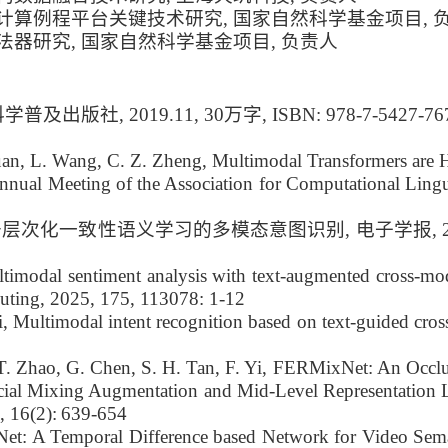
器及计算例程平台关键技术研究, 国家自然科学基金项目, 
加法器研究, 国家自然科学基金项目, 负责人
, 2019.11, 30万字, ISBN: 978-7-5427-767
. Yuan, L. Wang, C. Z. Zheng, Multimodal Transformers are 
nual Meeting of the Association for Computational Lingu
化一致性语义学习的多模态意图识别, 电子学报, 2025, 53
ltimodal sentiment analysis with text-augmented cross-moda
uting, 2025, 175, 113078: 1-12
Cai, Multimodal intent recognition based on text-guided cro
 T. Zhao, G. Chen, S. H. Tan, F. Yi, FERMixNet: An Occl
cial Mixing Augmentation and Mid-Level Representation 
, 16(2):
639-654
SNet: A Temporal Difference based Network for Video Sem