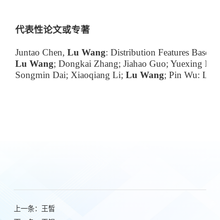
代表性论文或专著
Juntao Chen,
Lu Wang
: Distribution Features Base
Lu Wang
; Dongkai Zhang; Jiahao Guo; Yuexing Han
Songmin Dai; Xiaoqiang Li;
Lu Wang
; Pin Wu: Lea
上一条：
王皙