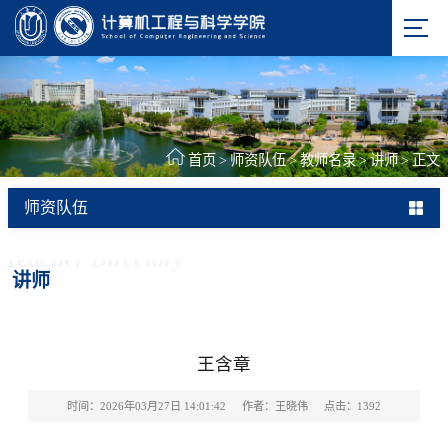
首页
>
师资队伍
>
教师名录
>
讲师
>
正文
师资队伍
Teacher Directory
讲师
王含章
时间：2026年03月27日 14:01:42
作者：王晓伟
点击：
1392