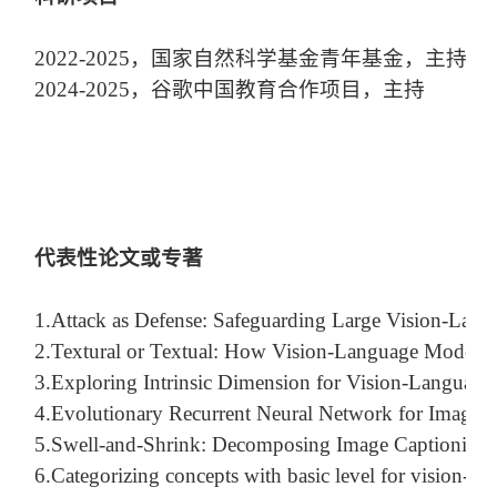
2
0
22
-20
25，国家自然科学基金青年基金，主持
2024-2025，谷歌中国教育合作项目，主持
代表性论文或专著
1.
Attack as Defense: Safeguarding Large Vision-Lang
2.
Textural or Textual: How Vision-Language Models 
3.
Exploring Intrinsic Dimension for Vision-Language
4.
Evolutionary Recurrent Neural Network for Image 
5.
Swell-and-Shrink: Decomposing Image Captioning 
6.
Categorizing concepts with basic level for vision-to