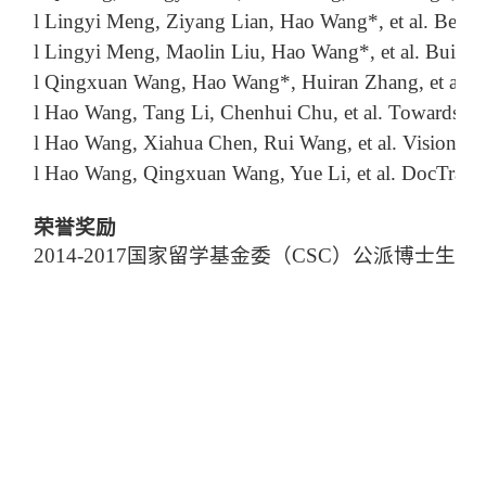
l
Lingyi Meng, Ziyang Lian, Hao Wang*, et al. Beyond M
l
Lingyi Meng, Maolin Liu, Hao Wang*, et al. Buildi
l
Qingxuan Wang, Hao Wang*, Huiran Zhang, et al. Co
l
Hao Wang, Tang Li, Chenhui Chu, et al. Towards H
l
Hao Wang, Xiahua Chen, Rui Wang, et al. Vision-E
l
Hao Wang, Qingxuan Wang, Yue Li, et al. DocTrack
荣誉奖励
2014-2017
国家留学基金委（CSC）公派博士生奖