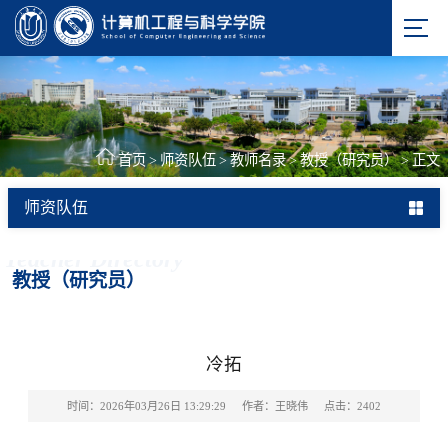
首页
>
师资队伍
>
教师名录
>
教授（研究员）
>
正文
师资队伍
Teacher Directory
教授（研究员）
冷拓
时间：2026年03月26日 13:29:29
作者：王晓伟
点击：
2402