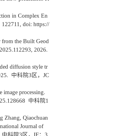
ction in Complex En
122711, doi: https://
 from the Built Geod
g.2025.112293,
2026.
d diffusion style tr
025. 中科院3区，JC
e image processing.
wa.2025.128668 中科院1
ng Zhang, Qiaochuan
national Journal of
Q2, 中科院3区，IF：3.