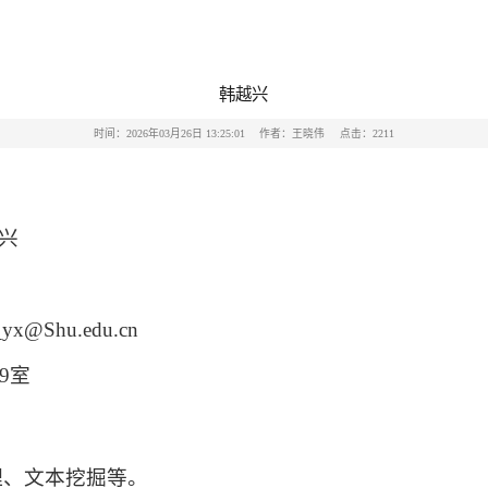
韩越兴
时间：2026年03月26日 13:25:01
作者：王晓伟
点击：
2211
兴
yx@Shu.edu.cn
19室
理、文本挖掘
等
。