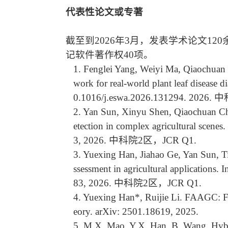
代表性论文或专著
截至到2026年3月，发表学术论文1
记软件著作权40项。
1. Fenglei Yang, Weiyi Ma, Qiaochuan
work for real-world plant leaf disease
0.1016/j.eswa.2026.131294. 202
2. Yan Sun, Xinyu Shen, Qiaochuan Che
etection in complex agricultural scenes
3, 2026. 中科院2区，JCR Q1.
3. Yuexing Han, Jiahao Ge, Yan Sun, Ti
ssessment in agricultural applications.
83, 2026. 中科院2区，JCR Q1.
4. Yuexing Han*, Ruijie Li. FAAGC: Fe
eory.
arXiv: 2501.18619
, 2025.
5. M.X. Mao, Y.X. Han, B. Wang. Hybrid