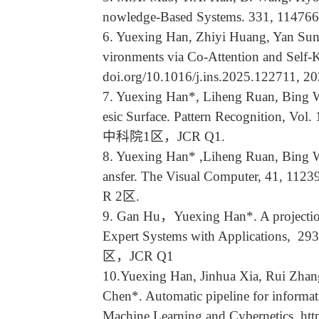
nowledge-Based Systems. 331, 114
6. Yuexing Han, Zhiyi Huang, Yan Sun
vironments via Co-Attention and Self-K
doi.org/10.1016/j.ins.2025.122711
7. Yuexing Han*, Liheng Ruan, Bing W
esic Surface. Pattern Recognition, Vol.
中科院1区，JCR Q1.
8. Yuexing Han* ,Liheng Ruan, Bing Wan
ansfer. The Visual Computer, 41, 112
R 2区.
9. Gan Hu，Yuexing Han*. A projection 
Expert Systems with Applications, 2
区，JCR Q1
10.Yuexing Han, Jinhua Xia, Rui Zha
Chen*. Automatic pipeline for informati
Machine Learning and Cybernetics,
htt