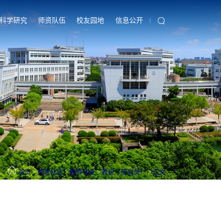
科学研究
师资队伍
校友园地
信息公开
首页
>
师资队伍
>
教师名录
>
教授（研究员）
>
正文