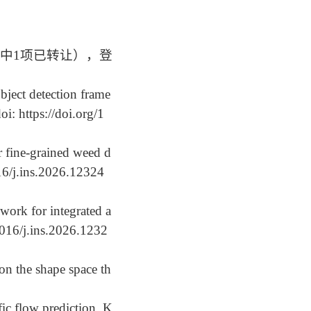
其中1项已转让），登
ject detection frame
do
i: https://doi.org/1
 fine-grained weed d
016/j.ins.2026.12324
ork for integrated a
.1016/j.ins.2026.1232
n the shape space th
ic flow prediction. K