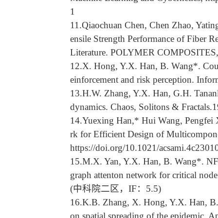
1
11.Qiaochuan Chen, Chen Zhao, Yating
ensile Strength Performance of Fiber 
Literature. POLYMER COMPOSITES,
12.X. Hong, Y.X. Han, B. Wang*. Coupl
einforcement and risk perception. I
13.H.W. Zhang, Y.X. Han, G.H. Tananka,
dynamics. Chaos, Solitons & Fracta
14.Yuexing Han,* Hui Wang, Pengfei 
rk for Efficient Design of Multicompo
https://doi.org/10.1021/acsami.4c23010
15.M.X. Yan, Y.X. Han, B. Wang*. NFI-
graph attenton network for critical n
(中科院二区，IF：5.5)
16.K.B. Zhang, X. Hong, Y.X. Han, B. 
on spatial spreading of the epidem