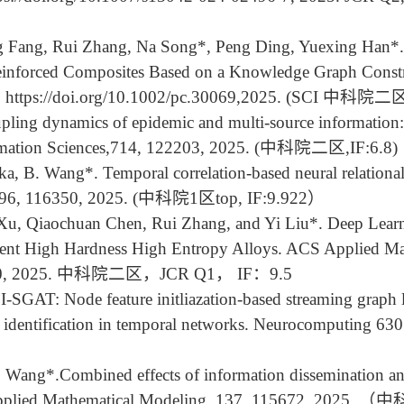
 Fang, Rui Zhang, Na Song*, Peng Ding, Yuexing Han*. 
Reinforced Composites Based on a Knowledge Graph Constr
 https://doi.org/10.1002/pc.30069,2025. (SCI 中
ing dynamics of epidemic and multi-source information: T
nformation Sciences,714, 122203, 2025. (中科院二区,IF:6.8)
 B. Wang*. Temporal correlation-based neural relational 
ls.196, 116350, 2025. (中科院1区top, IF:9.922）
Xu, Qiaochuan Chen, Rui Zhang, and Yi Liu*. Deep Lea
nent High Hardness High Entropy Alloys. ACS Applied Mat
,
2025. 中科院二区，JCR Q1， IF：9.5
SGAT: Node feature initliazation-based streaming graph 
ode identification in temporal networks. Neurocomputin
Wang*.Combined effects of information dissemination and
ic. Applied Mathematical Modeling, 137, 115672, 202