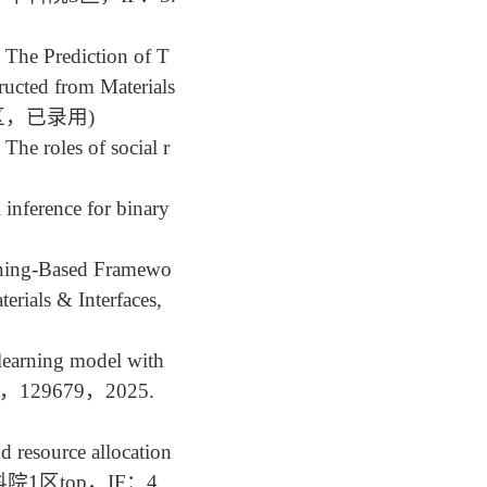
The Prediction of T
ucted from Materials
科院二区，已录用)
he roles of social r
inference for binary
rning-Based Framewo
erials
& Interfaces,
learning model with
g 630，129679，2025.
 resource allocation
5. （中科院1区top，IF：4.