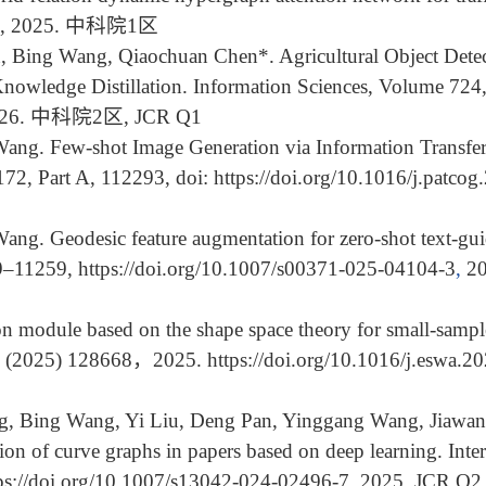
766, 2025. 中科院1区
, Bing Wang, Qiaochuan Chen*. Agricultural Object Dete
nowledge Distillation. Information Sciences, Volume 724, 
, 2026. 中科院2区, JCR Q1
ang. Few-shot Image Generation via Information Transfer
 172, Part A, 112293, doi:
https://doi.org/10.1016/j.patco
g. Geodesic feature augmentation for zero-shot text-guide
39–11259, https://doi.org/10.1007/s00371-025-04104-3
,
2
module based on the shape space theory for small-sampl
93 (2025) 128668，2025. https://doi.org/10.1016/j.es
ng, Bing Wang, Yi Liu, Deng Pan, Yinggang Wang, Jiawa
on of curve graphs in papers based on deep learning. Inter
ps://doi.org/10.1007/s13042-024-02496-7,
2025. JCR 