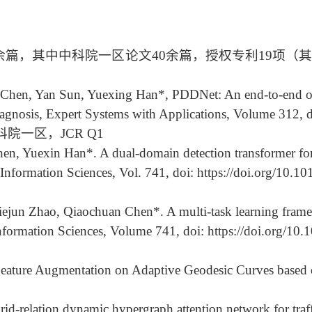
20余篇，其中中科院一区论文40余篇，授权专利19项（
 Chen, Yan Sun, Yuexing Han*, PDDNet: An end-to-end ob
 diagnosis, Expert Systems with Applications, Volume 312, 
6. 中科院一区，JCR Q1
n, Yuexin Han*. A dual-domain detection transformer for
. Information Sciences, Vol. 741, doi: https://doi.org/10.1
ejun Zhao, Qiaochuan Chen*. A multi-task learning framew
 Information Sciences, Volume 741, doi: https://doi.org/10
ature Augmentation on Adaptive Geodesic Curves based o
-relation dynamic hypergraph attention network for traff