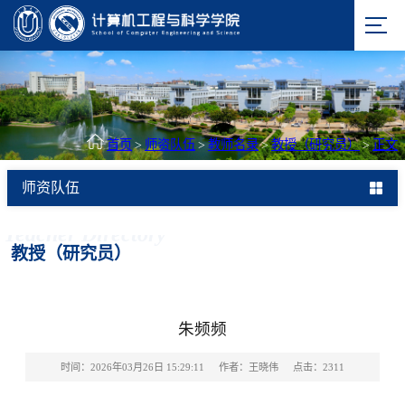
首页
>
师资队伍
>
教师名录
>
教授（研究员）
>
正文
师资队伍
Teacher Directory
教授（研究员）
朱频频
时间：2026年03月26日 15:29:11
作者：王晓伟
点击：
2311