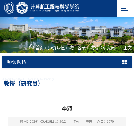
首页
>
师资队伍
>
教师名录
>
教授（研究员）
>
正文
师资队伍
Teacher Directory
教授（研究员）
李颖
时间：2026年03月26日 13:48:24
作者：王晓伟
点击：
2070