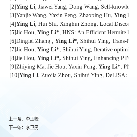
[2]
Ying Li
, Jiawei Yang, Dong Wang, Self-knowledge
[3]
Yanjie Wang, Yaxin Peng, Zhaoping Hu,
Ying Li*
[4]
Ying Li
, Hui Shi, Xinghui Zhong, Local Discontin
[5]
Jie Hou,
Ying Li*
, HNS: An Efficient Hermite Neur
[6]
Dinglei Zhang ,
Ying Li*
, Shihui Ying, Trans-Net
[7]
Jie Hou,
Ying Li*
, Shihui Ying, Iterative optimi
[8]
Jie Hou,
Ying Li*,
Shihui Ying, Enhancing PINNs 
[9]
Zhiying Ma, Jie Hou, Yaxin Peng,
Ying Li*
, PMNN
[10]
Ying Li
, Zuojia Zhou, Shihui Ying, DeLISA: Dee
上一条：
李玉峰
下一条：
李卫民