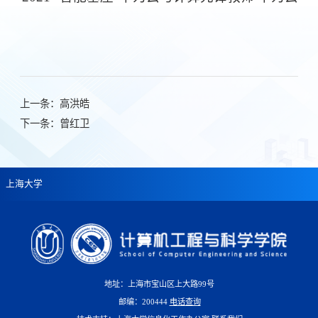
上一条：
高洪皓
下一条：
曾红卫
上海大学
地址：上海市宝山区上大路99号
邮编：200444
电话查询