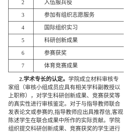
2
入伍服兵役
3
参加
有组织
志愿服务
4
国际组织实习
5
科研
创新
成果
6
参赛
获奖
7
体育竞赛
成果
2
.学术专长的认定。
学院成立材料审核专
家组
（
审核小组成员应具有相关学科副教授以
上职称
），
对学生科研创新成果、竞赛获奖等
的真实性进行审核鉴定。对于与指导教师联合
发表论文或参赛的
,指导教师应出具推荐信,客观
陈述学生在联合成果中所作的实际贡献。
学院
组织提交科研创新成果、竞赛获奖的学生进行