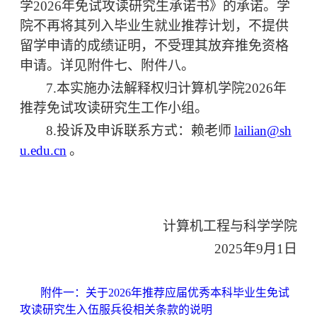
学
2026
年免试攻读研究生承诺书
》的承诺。
学
院
不再将其列入毕业生就业推荐计划，
不提供
留学申请的成绩证明，不受理其放弃推免资格
申请。
详见
附件
七
、附件
八。
7.
本实施办法解释权归计算机学院
2026
年
推荐免试攻读研究生工作小组
。
8.
投诉及申诉
联系方式：赖老师
lailian@sh
u.edu.cn
。
计算机工程与科学学院
20
25
年
9
月
1
日
附件一：关于
202
6
年推荐应届优秀本科毕业生免试
攻读研究生入伍服兵役相关条款的说明