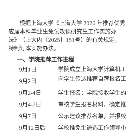
根据上海大学《上海大学
2026
年推荐优秀
应届本科毕业生免试攻读研究生工作实施办
法》（上大内〔
2025
〕
151
号）的有关规定，
特制订本实施办法。
一、学院推荐工作进程
学院成立
上海大学计算机工程
9
月
1
日
向学生传达推荐自荐报名工作
9
月
2
日
9
月
2
-
4
日
学生报名；学院接收学生的报
9
月
4-7
日
审核学生报名材料，确定推荐
9
月
7
日
公示建议推荐名单，并报校教
9
月
12
日后
学校推免生遴选工作领导小组