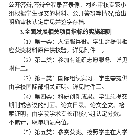
公开答辩
,答辩全程录音录像。材料审核专家小
组根据学生提交的材料、公开答辩等情况,给出
明确审核认定意见并签字存档。
3.
全面发展相关项目指标
的实施细则
（
1
）第一类：入伍服兵役
。学生需提供相
应获奖材料原件供核验。
详见附件
一。
（
2
）第二类：
参加
有组织
志愿服务
。
详见
附件
二
。
（
3
）第三类：国际组织实习，
学生需提供
由学校国际部相关证明。
详见
附件
三。
（
4
）
第四类：科研
创新
成果
。学生须
提
交
期刊或
会议的封面、论文目录、论文全文、检
索证明，由学院
学术专长审核
小组
认定
分数
。
不累计
，
取单项最高值
。
（
5
）第五类：
参赛
获奖
。
按照学生
在大学