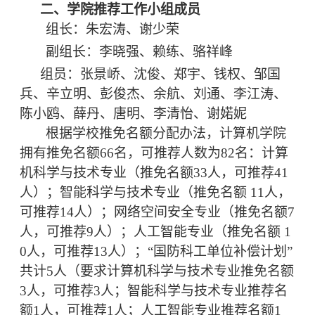
二、学院推荐工作小组成员
组长：
朱宏涛
、谢少荣
副组长：李晓强、赖练、骆祥峰
组员：张景峤、沈俊、郑宇、钱权、邹国
兵、辛立明、彭俊杰、余航、刘通、李江涛、
陈小鸥、薛丹、唐明、李清怡
、
谢婼妮
根据学校推免名额分配办法，计算机学院
拥有推免名额
66
名，可推荐人数为
8
2
名：计算
机科学与技术专业（推免名额
3
3
人，可推荐
4
1
人）；智能科学与技术专业（推免名额
1
1
人，
可推荐
1
4
人）；网络空间安全专业（推免名额
7
人，可推荐
9
人）；人工智能专业（推免名额
1
0
人，可推荐
1
3
人）；
“国防科工单位补偿计划
”
共计
5
人
（要求计算机科学与技术专业推免名额
3
人，可推荐
3
人
；
智能科学与技术专业推荐名
额
1
人，可推荐
1
人；人工智能专业推荐名额
1