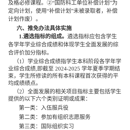
及格必修课程
。
②
“国防科工单位补偿计划
”
为
定向计划，使用
“补偿计划”未被录取者，补偿
计划作废
）
。
六
、推免
办法具体实施
1.
遴选指标
的组成。
遴选指标应包含学生
各学年学业综合成绩和体现学生全面发展的综
合评价加分指标。
（
1）学业综合成绩指学生本科阶段各学年学
业综合成绩,即截至 2024-2025 学年夏季学期结
束，学生所修读的所有本科课程首次获得的平
均成绩绩点。
（
2）
全面发展的相关项目指标主要包括学生
提供的以下六个类别证明或成果：
第一类：入伍服兵役
第二类：
参加
有组织
志愿服务
第三类：国际组织实习