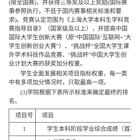
(
限全国赛
)
，
并获得三等奖及以上奖励
(
国际赛
事参照执行
，
不低于国内赛事相关标准和要
求
)
。竞赛认定范围为《上海大学本科生学科竞
赛指导目录》（国家级及以上），并提高中国
国际大学生创新大赛（原
“中国国际‘互联网
+
’大
学生创新创业大赛”）、“挑战杯”全国大学生课
外学术科技作品竞赛、“挑战杯”中国大学生创
业计划大赛的获奖加分权重
。
学生
全面发展相关项目指标权重，
每一类
中
有多项加分情况时，只取最高一项。
(3)
学院根据下表所示标准来确定最终的排
名。
项目号
项目
1
学生
本科阶段学业综合成绩
（首次