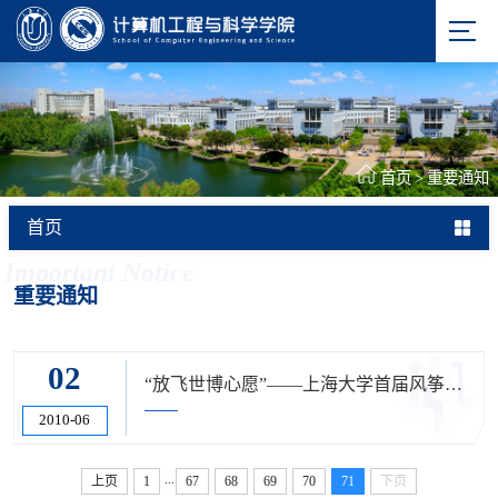
首页
>
重要通知
首页
Important Notice
重要通知
02
“放飞世博心愿”――上海大学首届风筝艺术大赛成功举办
2010-06
...
上页
1
67
68
69
70
71
下页